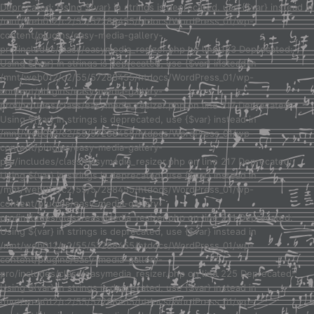
Deprecated: Using ${var} in strings is deprecated, use {$var} instead in
/mnt/web012/c2/55/57288455/htdocs/WordPress_01/wp-
content/plugins/easy-media-gallery-
pro/includes/class/easymedia_resizer.php on line 123 Deprecated:
Using ${var} in strings is deprecated, use {$var} instead in
/mnt/web012/c2/55/57288455/htdocs/WordPress_01/wp-
content/plugins/easy-media-gallery-
pro/includes/class/easymedia_resizer.php on line 217 Deprecated:
Using ${var} in strings is deprecated, use {$var} instead in
/mnt/web012/c2/55/57288455/htdocs/WordPress_01/wp-
content/plugins/easy-media-gallery-
pro/includes/class/easymedia_resizer.php on line 217 Deprecated:
Using ${var} in strings is deprecated, use {$var} instead in
/mnt/web012/c2/55/57288455/htdocs/WordPress_01/wp-
content/plugins/easy-media-gallery-
pro/includes/class/easymedia_resizer.php on line 221 Deprecated:
Using ${var} in strings is deprecated, use {$var} instead in
/mnt/web012/c2/55/57288455/htdocs/WordPress_01/wp-
content/plugins/easy-media-gallery-
pro/includes/class/easymedia_resizer.php on line 225 Deprecated:
Using ${var} in strings is deprecated, use {$var} instead in
/mnt/web012/c2/55/57288455/htdocs/WordPress_01/wp-